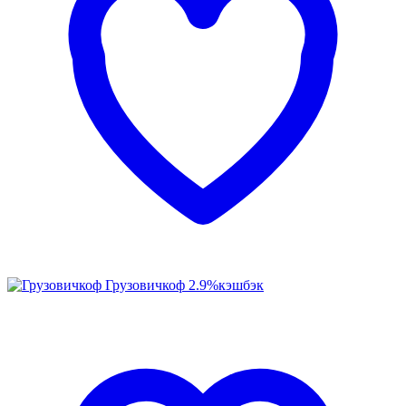
Грузовичкоф
2.9%
кэшбэк