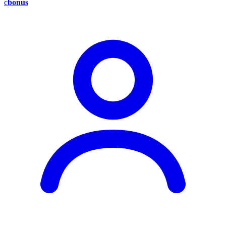
c
bonus