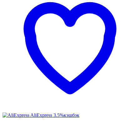
AliExpress
3.5%
кэшбэк