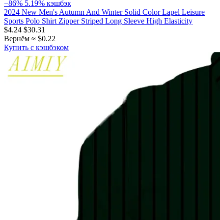
−86%
5.19% кэшбэк
2024 New Men's Autumn And Winter Solid Color Lapel Leisure
Sports Polo Shirt Zipper Striped Long Sleeve High Elasticity
$4.24
$30.31
Вернём ≈ $0.22
Купить с кэшбэком