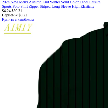
2024 New Men's Autumn And Winter Solid Color Lapel Leisure
Sports Polo Shirt Zipper Striped Long Sleeve High Elasticity
$4.24
$30.31
Вернём ≈ $0.22
Купить с кэшбэком