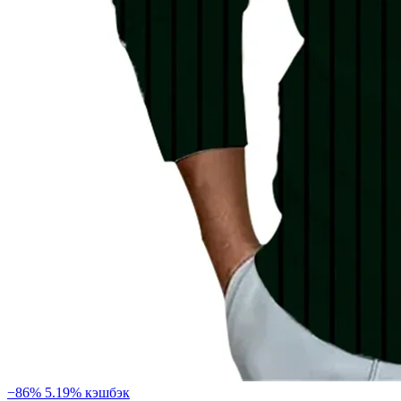
−86%
5.19% кэшбэк