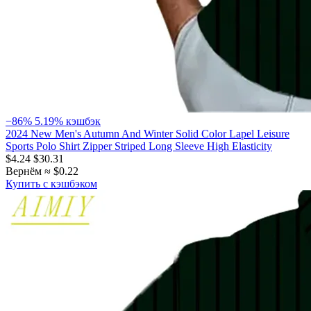
−86%
5.19% кэшбэк
2024 New Men's Autumn And Winter Solid Color Lapel Leisure
Sports Polo Shirt Zipper Striped Long Sleeve High Elasticity
$4.24
$30.31
Вернём ≈ $0.22
Купить с кэшбэком