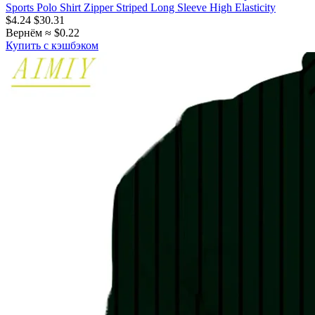
Sports Polo Shirt Zipper Striped Long Sleeve High Elasticity
$4.24
$30.31
Вернём ≈ $0.22
Купить с кэшбэком