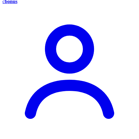
c
bonus