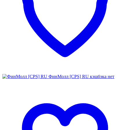
ФинМолл [CPS] RU
кэшбэка нет