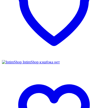
IntimShop
кэшбэка нет