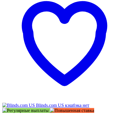
Blinds.com US
кэшбэка нет