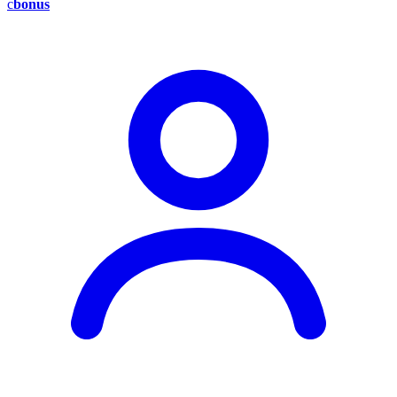
c
bonus