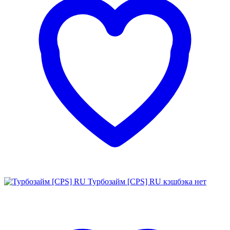
Турбозайм [CPS] RU
кэшбэка нет