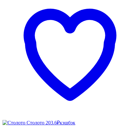
Столото
203.6₽
кэшбэк