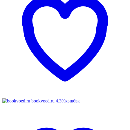
bookvoed.ru
4.3%
кэшбэк