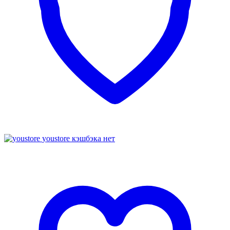
youstore
кэшбэка нет