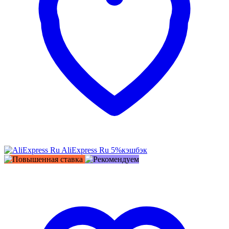
AliExpress Ru
5%
кэшбэк