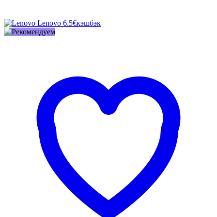
Lenovo
6.5€
кэшбэк