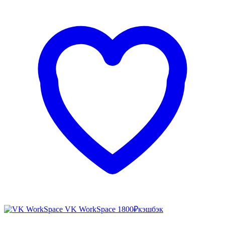
VK WorkSpace
1800₽
кэшбэк