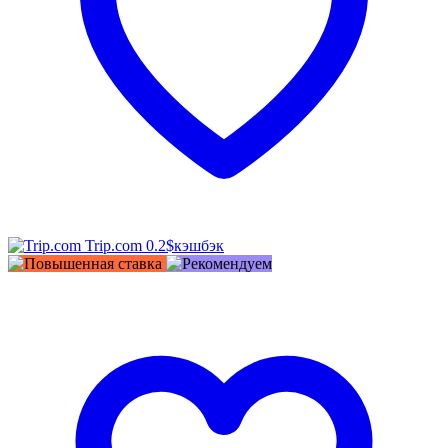
Trip.com
0.2$
кэшбэк