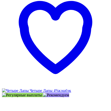
Четыре Лапы
4%
кэшбэк