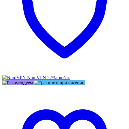
NordVPN
22%
кэшбэк