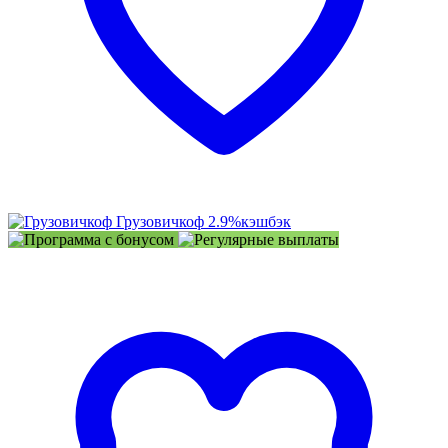
Грузовичкоф
2.9%
кэшбэк