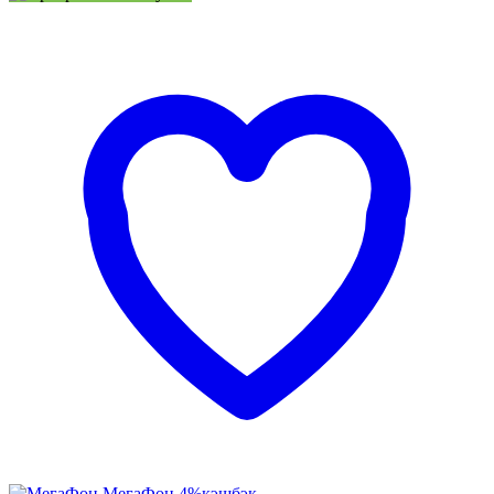
МегаФон
4%
кэшбэк