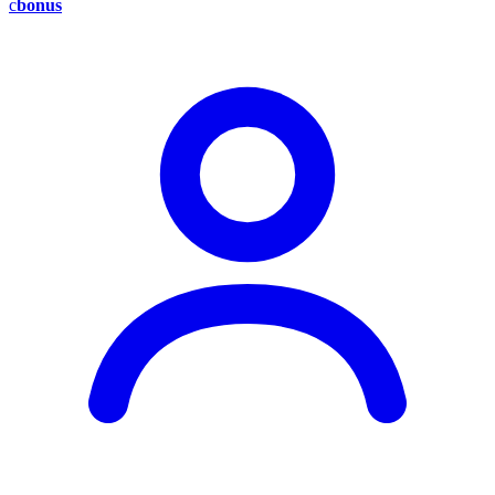
c
bonus