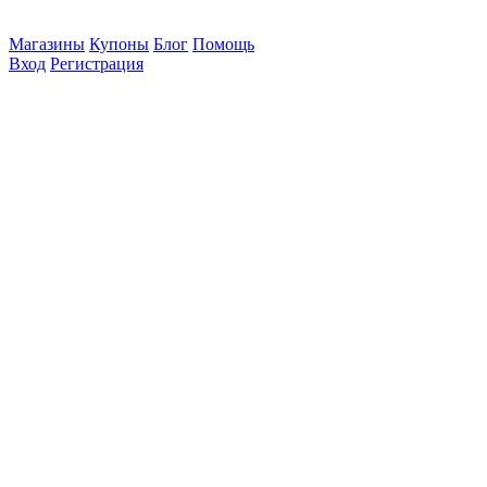
Магазины
Купоны
Блог
Помощь
Вход
Регистрация