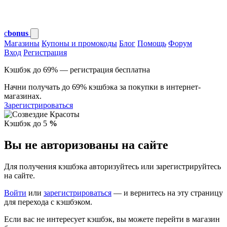
c
bonus
Магазины
Купоны и промокоды
Блог
Помощь
Форум
Вход
Регистрация
Кэшбэк до 69% — регистрация бесплатна
Начни получать до 69% кэшбэка за покупки в интернет-
магазинах.
Зарегистрироваться
Кэшбэк до
5
%
Вы не авторизованы на сайте
Для получения кэшбэка авторизуйтесь или зарегистрируйтесь
на сайте.
Войти
или
зарегистрироваться
— и вернитесь на эту страницу
для перехода с кэшбэком.
Если вас не интересует кэшбэк, вы можете перейти в магазин