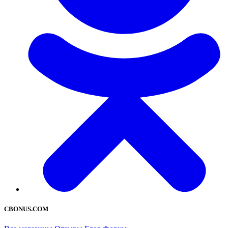
CBONUS.COM