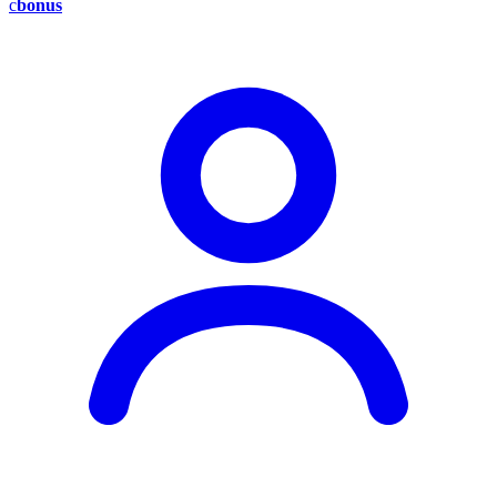
c
bonus