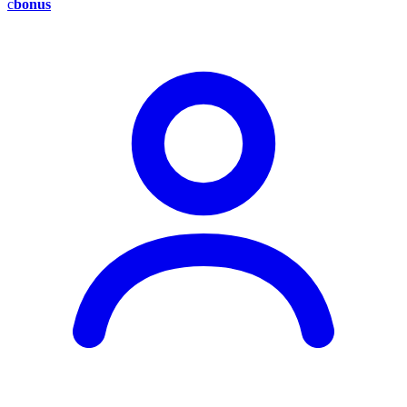
c
bonus