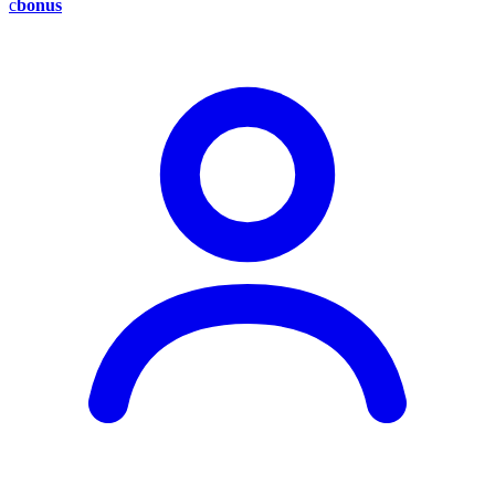
c
bonus