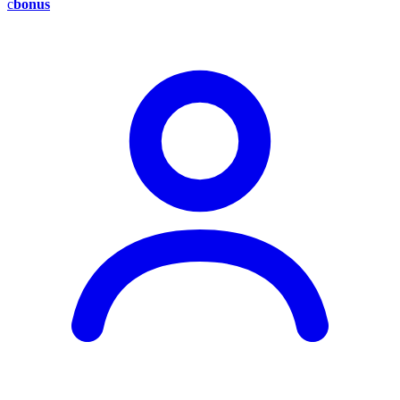
c
bonus