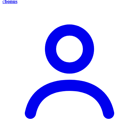
c
bonus