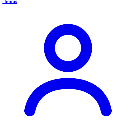
c
bonus