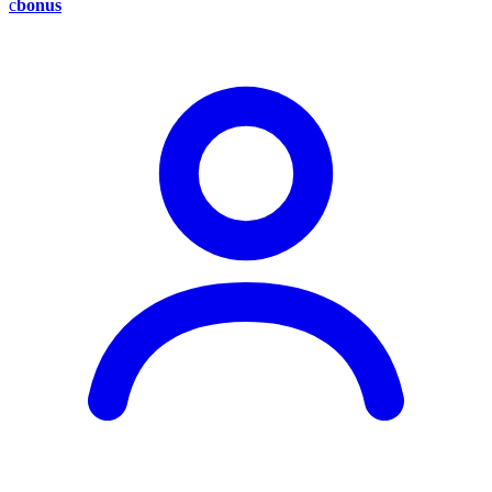
c
bonus