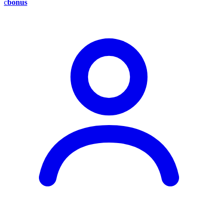
c
bonus