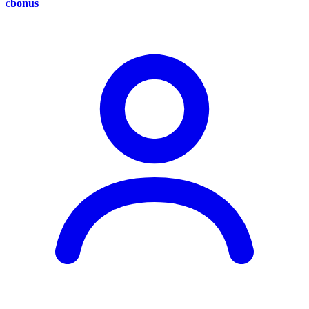
c
bonus