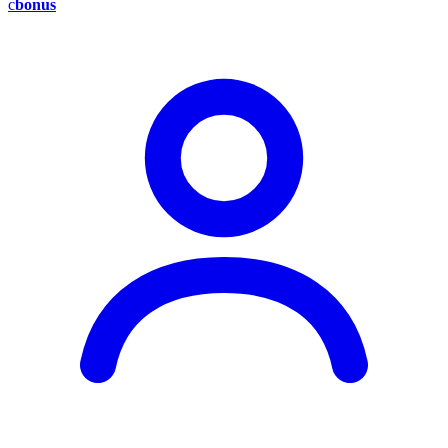
c
bonus