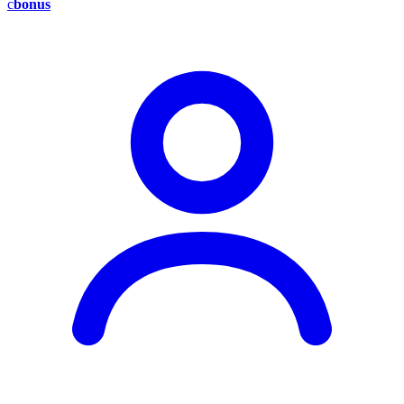
c
bonus