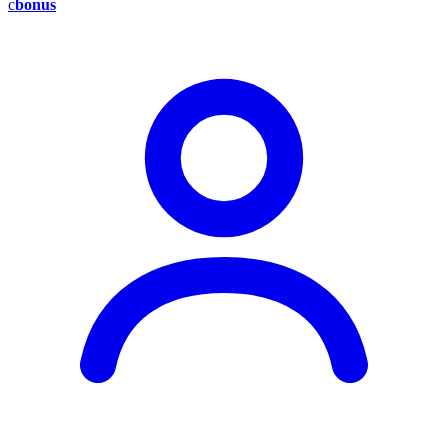
c
bonus