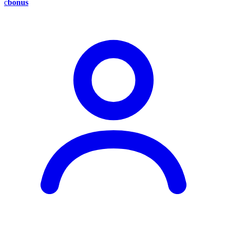
c
bonus