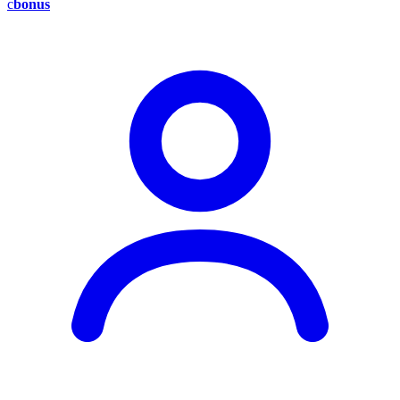
c
bonus