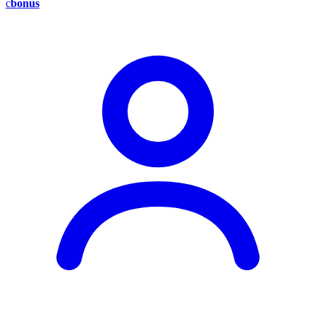
c
bonus