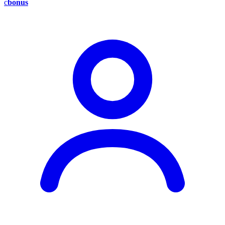
c
bonus