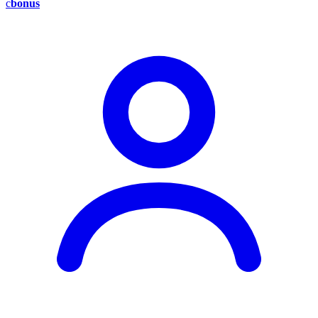
c
bonus