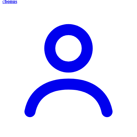
c
bonus