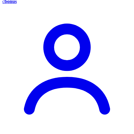
c
bonus