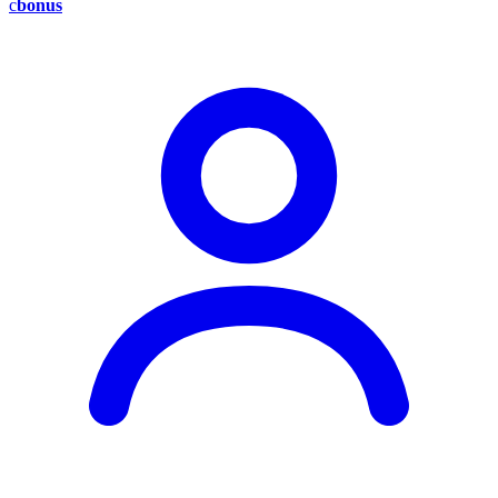
c
bonus