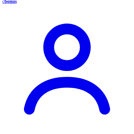
c
bonus