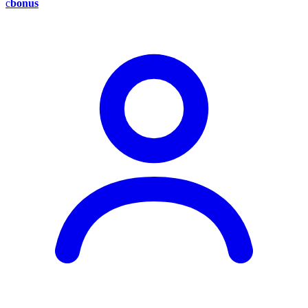
c
bonus