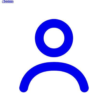
c
bonus