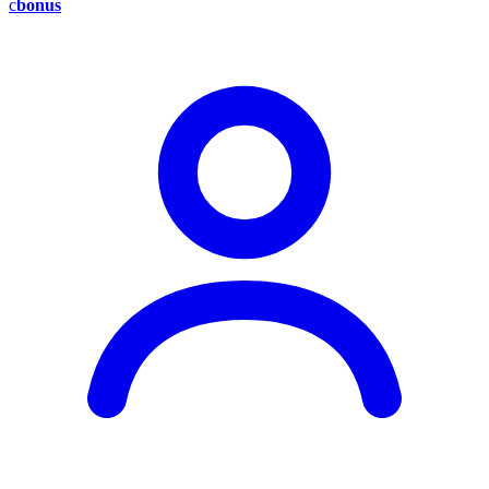
c
bonus