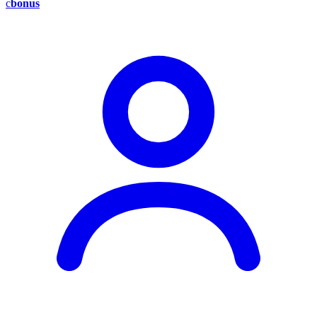
c
bonus