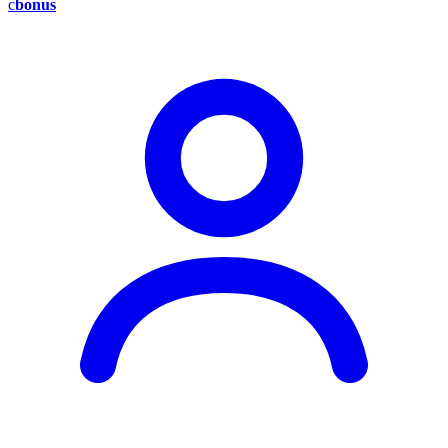
c
bonus