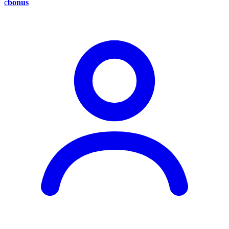
c
bonus