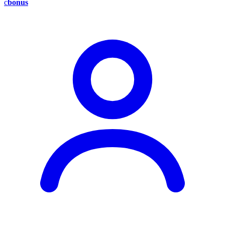
c
bonus