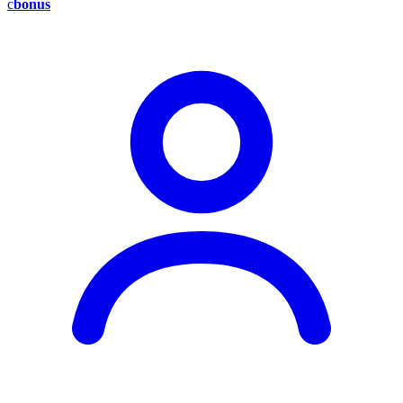
c
bonus