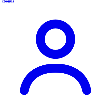
c
bonus