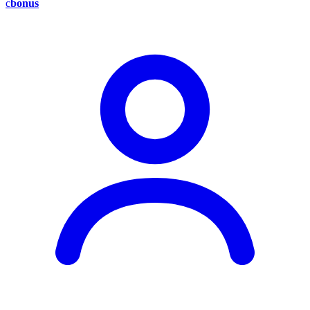
c
bonus