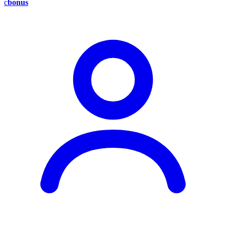
c
bonus