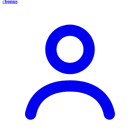
c
bonus