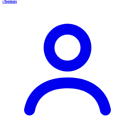
c
bonus