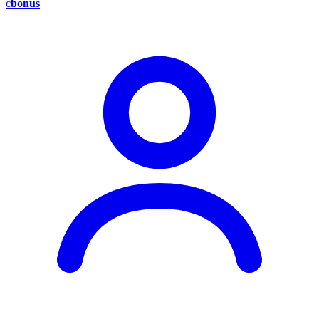
c
bonus