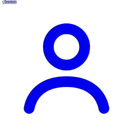
c
bonus