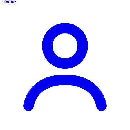
c
bonus