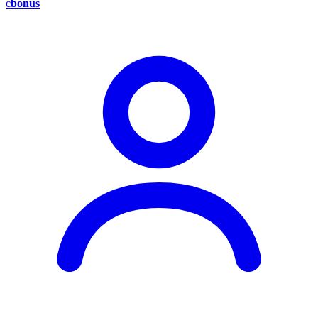
c
bonus