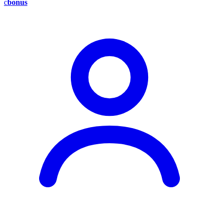
c
bonus