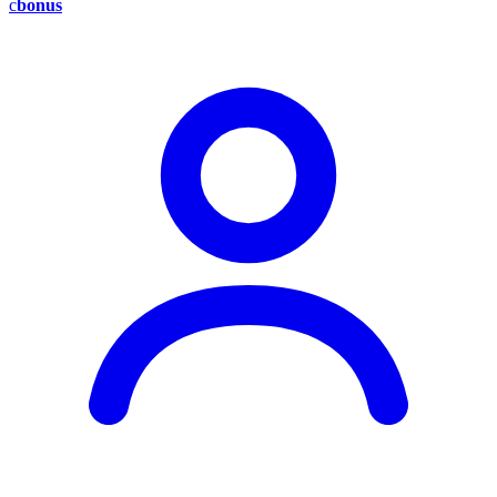
c
bonus