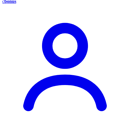
c
bonus