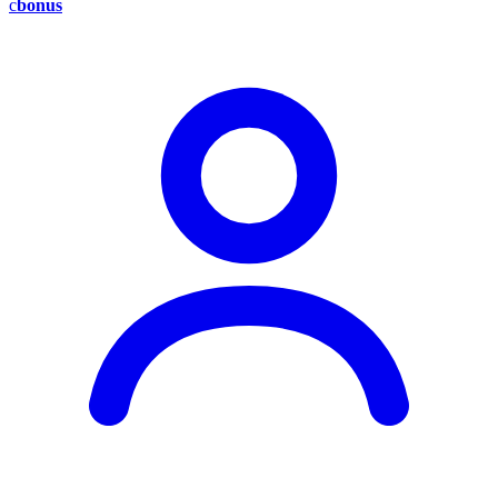
c
bonus