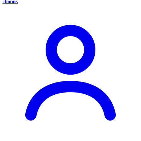
c
bonus