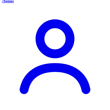
c
bonus