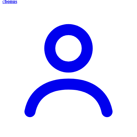
c
bonus